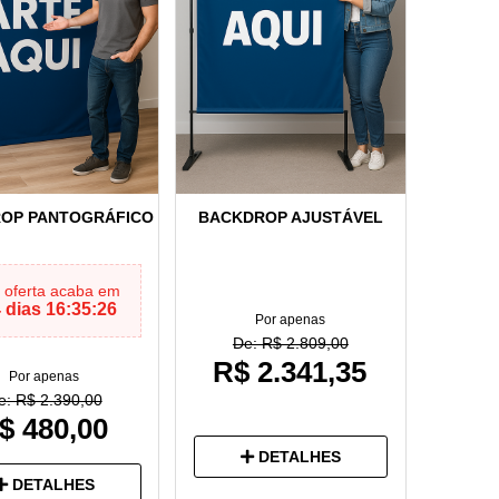
OP PANTOGRÁFICO
BACKDROP AJUSTÁVEL
 oferta acaba em
 dias 16:35:25
Por apenas
De: R$ 2.809,00
R$ 2.341,35
Por apenas
e: R$ 2.390,00
$ 480,00
DETALHES
DETALHES