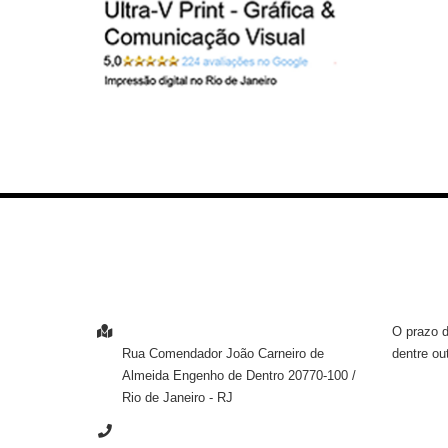
ENTRE EM CONTATO
INFOR
O prazo d
ENDEREÇO
dentre ou
Rua Comendador João Carneiro de
Almeida
Engenho de Dentro
20770-100
/
Rio de Janeiro
- RJ
TELEFONE
INSTI