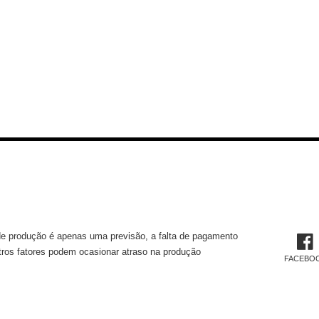
MAÇÕES TÉCNICAS
REDES 
e produção é apenas uma previsão, a falta de pagamento
tros fatores podem ocasionar atraso na produção
FACEBO
TUCIONAL
CADAS