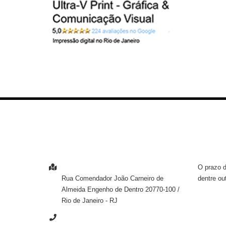
ENTRE EM CONTATO
INFOR
O prazo d
ENDEREÇO
dentre ou
Rua Comendador João Carneiro de
Almeida
Engenho de Dentro
20770-100
/
Rio de Janeiro
- RJ
TELEFONE
INSTI