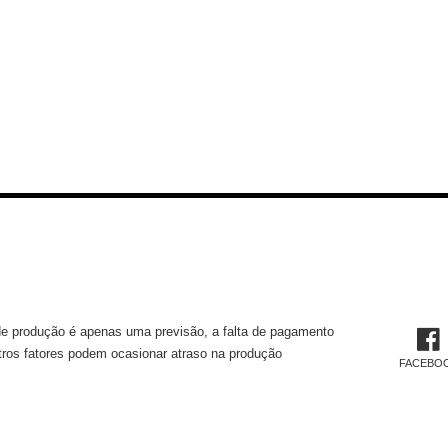
MAÇÕES TÉCNICAS
REDES 
e produção é apenas uma previsão, a falta de pagamento
tros fatores podem ocasionar atraso na produção
FACEBO
TUCIONAL
CADAS