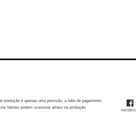
MAÇÕES TÉCNICAS
REDES 
e produção é apenas uma previsão, a falta de pagamento
tros fatores podem ocasionar atraso na produção
FACEBO
TUCIONAL
CADAS