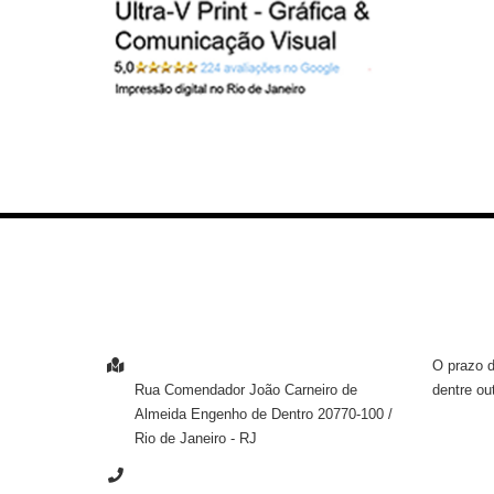
ENTRE EM CONTATO
INFOR
O prazo d
ENDEREÇO
dentre ou
Rua Comendador João Carneiro de
Almeida
Engenho de Dentro
20770-100
/
Rio de Janeiro
- RJ
TELEFONE
INSTI