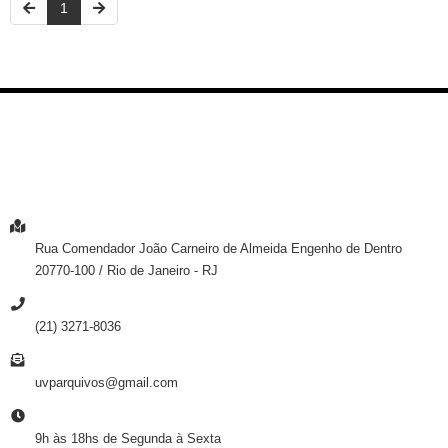
1
ENTRE EM CONTATO
ENDEREÇO
Rua Comendador João Carneiro de Almeida
Engenho de Dentro
20770-100
/
Rio de Janeiro
- RJ
TELEFONE
(21) 3271-8036
E-MAIL
uvparquivos@gmail.com
HORÁRIO DE ATENDIMENTO
9h às 18hs de Segunda à Sexta