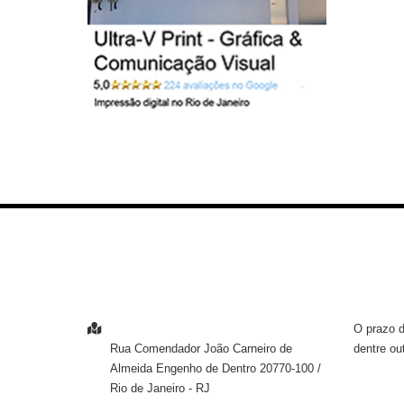
ENTRE EM CONTATO
INFOR
O prazo d
ENDEREÇO
dentre ou
Rua Comendador João Carneiro de
Almeida
Engenho de Dentro
20770-100
/
Rio de Janeiro
- RJ