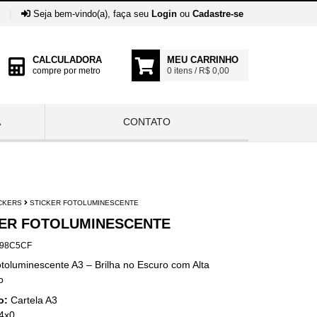
|
Seja bem-vindo(a), faça seu
Login
ou
Cadastre-se
CALCULADORA
MEU CARRINHO
compre por metro
0 itens / R$ 0,00
A
CONTATO
CKERS
STICKER FOTOLUMINESCENTE
KER FOTOLUMINESCENTE
98C5CF
otoluminescente A3 – Brilha no Escuro com Alta
o
o:
Cartela A3
4x0