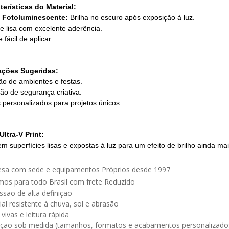
terísticas do Material:
 Fotoluminescente:
Brilha no escuro após exposição à luz.
ie lisa com excelente aderência.
 fácil de aplicar.
ações Sugeridas:
o de ambientes e festas.
ção de segurança criativa.
 personalizados para projetos únicos.
Ultra-V Print:
em superfícies lisas e expostas à luz para um efeito de brilho ainda ma
esa com sede e equipamentos Próprios desde 1997
mos para todo Brasil com frete Reduzido
ssão de alta definição
ial resistente à chuva, sol e abrasão
vivas e leitura rápida
ução sob medida (tamanhos, formatos e acabamentos personalizado