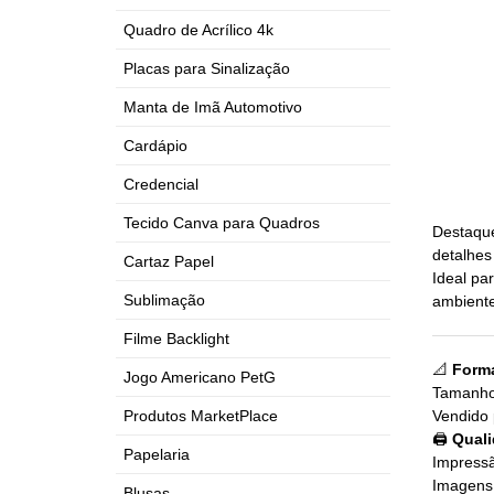
Quadro de Acrílico 4k
Placas para Sinalização
Manta de Imã Automotivo
Cardápio
Credencial
Tecido Canva para Quadros
Destaque
detalhes
Cartaz Papel
Ideal pa
Sublimação
ambiente
Filme Backlight
📐
Form
Jogo Americano PetG
Tamanho
Produtos MarketPlace
Vendido 
🖨
Quali
Papelaria
Impressã
Imagens 
Blusas