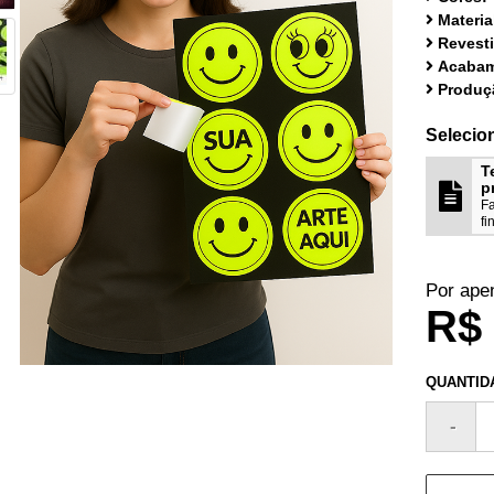
Materia
Revest
Acabam
Produç
Selecio
T
p
Fa
fi
Por ape
R$ 
QUANTID