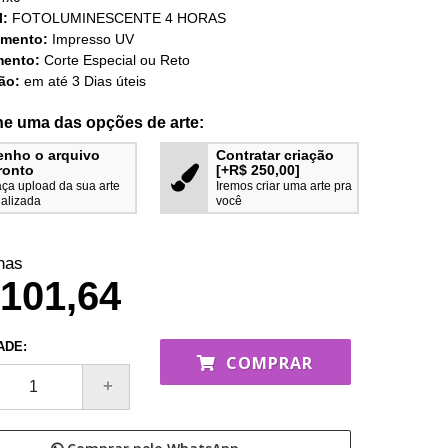
l:
FOTOLUMINESCENTE 4 HORAS
imento:
Impresso UV
ento:
Corte Especial ou Reto
ão:
em até 3 Dias úteis
ne uma das opções de arte:
enho o arquivo
Contratar criação
ronto
[+R$ 250,00]
ça upload da sua arte
Iremos criar uma arte pra
nalizada
você
nas
101,64
ADE:
COMPRAR