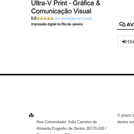
AV
Cli
ENTRE EM CONTATO
INFOR
O prazo d
ENDEREÇO
dentre ou
Rua Comendador João Carneiro de
Almeida
Engenho de Dentro
20770-100
/