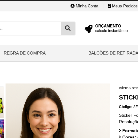
Minha Conta
|
Meus Pedidos
ORÇAMENTO
cálculo instantâneo
REGRA DE COMPRA
BALCÕES DE RETIRAD
INÍCIO
STI
STIC
Código:
8F
Sticker F
Resoluçã
Format
Cores: