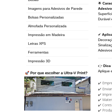
🌟
Carac
Imagens para Adesivos de Parede
Adesivo
Superfíc
Bolsas Personalizadas
Durável e
Almofada Personalizada
✔
Aplic
Impressão em Madeira
Decoraçã
Letras XPS
Sinaliza
Adesivos
Ferramentas
Impressão 3D
👉
Dica 
Aplique 
✔️ Empr
✔️ Envia
✔️ Impre
✔️ Mater
✔️ Cores 
✔️ Prod